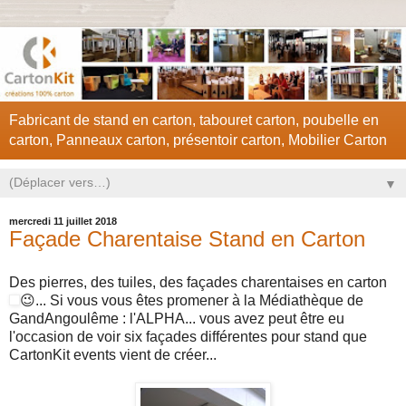
Fabricant de stand en carton, tabouret carton, poubelle en
carton, Panneaux carton, présentoir carton, Mobilier Carton
▼
mercredi 11 juillet 2018
Façade Charentaise Stand en Carton
Des pierres, des tuiles, des façades charentaises en carton
😉
... Si vous vous êtes promener à la Médiathèque de
GandAngoulême : l'ALPHA... vous avez peut être eu
l'occasion de voir six façades différentes pour stand que
CartonKit events vient de créer...