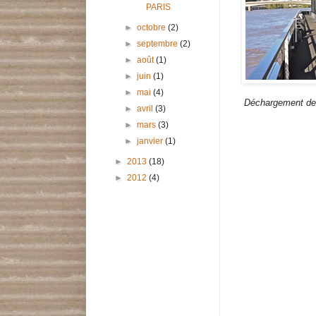
PARIS
►
octobre
(2)
►
septembre
(2)
►
août
(1)
►
juin
(1)
►
mai
(4)
Déchargement des 
►
avril
(3)
►
mars
(3)
►
janvier
(1)
►
2013
(18)
►
2012
(4)