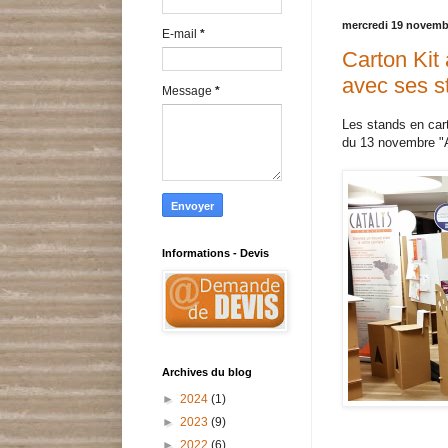
mercredi 19 novemb
E-mail
*
Carton Kit 
avec ses s
Message
*
Les stands en car
du 13 novembre "
Informations - Devis
Archives du blog
►
2024
(1)
►
2023
(9)
►
2022
(6)