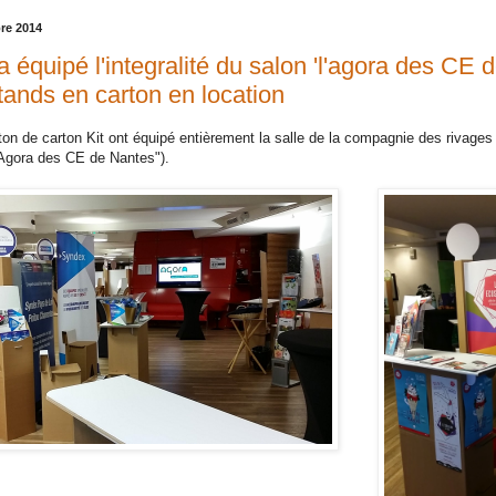
re 2014
a équipé l'integralité du salon 'l'agora des CE
tands en carton en location
ton de carton Kit ont équipé entièrement la salle de la compagnie des rivage
Agora des CE de Nantes").