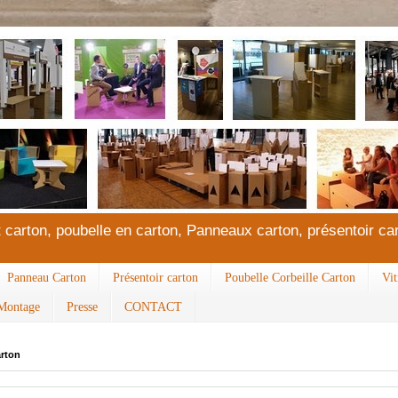
 carton, poubelle en carton, Panneaux carton, présentoir car
Panneau Carton
Présentoir carton
Poubelle Corbeille Carton
Vit
Montage
Presse
CONTACT
rton