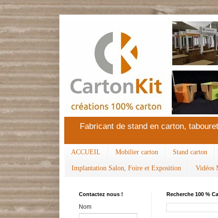
Fabricant de stand en carton, tabouret
ACCUEIL
Mobilier carton
Stand carton
Implantation Salon, Foire et Exposition
Vidéos 
Contactez nous !
Recherche 100 % Ca
Nom