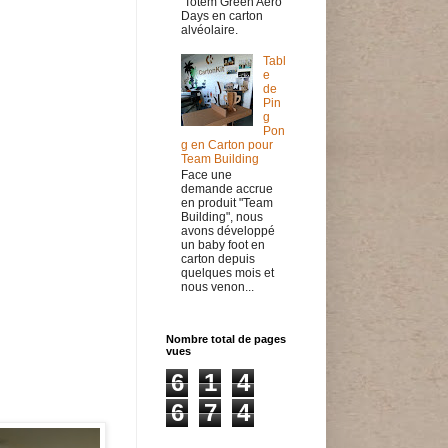
Totem Green Aero
Days en carton
alvéolaire.
Tabl
e
de
Pin
g
Pon
g en Carton pour
Team Building
Face une
demande accrue
en produit "Team
Building", nous
avons développé
un baby foot en
carton depuis
quelques mois et
nous venon...
Nombre total de pages
vues
6
1
4
6
7
4