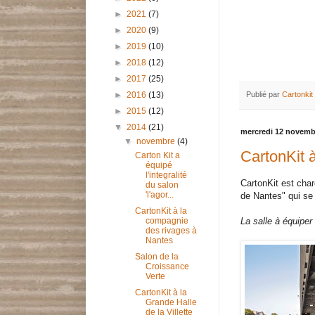
►
2021
(7)
►
2020
(9)
►
2019
(10)
►
2018
(12)
►
2017
(25)
Publié par
Cartonkit
►
2016
(13)
►
2015
(12)
▼
2014
(21)
mercredi 12 novemb
▼
novembre
(4)
CartonKit 
Carton Kit a
équipé
l'integralité
CartonKit est cha
du salon
'l'agor...
de Nantes" qui se
CartonKit à la
La salle à équiper 
compagnie
des rivages à
Nantes
Salon de la
Croissance
Verte
CartonKit à la
Grande Halle
de la Villette