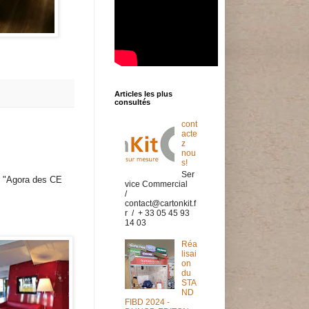
Articles les plus
consultés
cont
acte
z
nou
s!
Ser
n "Agora des CE
vice Commercial
/
contact@cartonkit.f
r / + 33 05 45 93
14 03
Réa
lisai
on
du
STA
ND
FIBD 2024 -