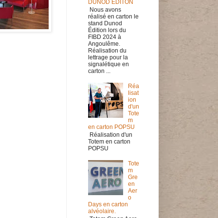
DUNOD EDITON
Nous avons
réalisé en carton le
stand Dunod
Édition lors du
FIBD 2024 à
Angoulême.
Réalisation du
lettrage pour la
signalétique en
carton ...
Réa
lisat
ion
d'un
Tote
m
en carton POPSU
Réalisation d'un
Totem en carton
POPSU
Tote
m
Gre
en
Aer
o
Days en carton
alvéolaire.