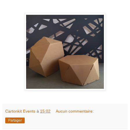
Cartonkit Events
à
15:02
Aucun commentaire:
Partager