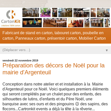
Fabricant de stand en carton, tabouret carton, poubelle en
carton, Panneaux carton, présentoir carton, Mobilier Carton
▼
vendredi 22 novembre 2019
Préparation des décors de Noël pour la
mairie d'Argenteuil
Conception dans notre atelier et et installation à la Mairie
d'Argenteuil pour ce Noël. Voici quelques premiers éléments
qui seront complétés par un chalet pour des enfants, des
silhouettes de lutins, d'enfants et du Père Noël, une
banquise avec ses ours et des pingouins
😉
des sapins, des
flocons...Cartronkit events a déjà la tête à la rêverie...